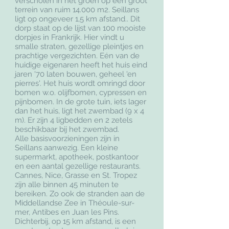
verscholen in het groen op een groot
terrein van
ruim
14.000 m2. Seillans
ligt op ongeveer 1,5 km afstand.. Dit
dorp staat op de lijst van 100 mooiste
dorpjes in Frankrijk. Hier vindt u
smalle straten, gezellige pleintjes en
prachtige vergezichten. Eén van de
huidige eigenaren heeft het huis eind
jaren '70 laten bouwen, geheel 'en
pierres'. Het huis wordt omringd door
bomen w.o. olijfbomen, cypressen en
pijnbomen. In de grote tuin, iets lager
dan het huis, ligt het zwembad (9
x 4
m).
Er zijn 4 ligbedden en 2 zetels
beschikbaar bij het zwembad.
Alle basisvoorzieningen zijn in
Seillans aanwezig. Een kleine
supermarkt, apotheek, postkantoor
en een aantal gezellige restaurants.
Cannes, Nice, Grasse en St. Tropez
zijn alle binnen 45 minuten te
berei
ken. Zo ook de stranden aan de
Middellandse Zee in Théoule-sur-
mer, Antibes en Juan les Pins.
Dichterbij, op 15 km afstand, is een