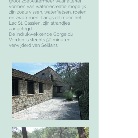
groot zoetwatermeer waar allerlei
vormen van waterrecreatie mogelijk
zijn zoals vissen, waterfietsen, roeien
en zwemmen. Langs dit meer, het
Lac St. Cassien, zijn strandjes
aangelegd.
De indrukwekkende Gorge du
Verdon is slechts 50 minuten
verwijderd van Seillans.