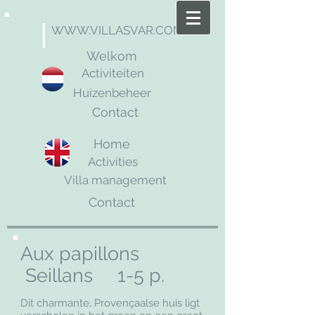
WWW.VILLASVAR.COM
Welkom
Activiteiten
Huizenbeheer
Contact
Home
Activities
Villa management
Contact
Aux papillons
Seillans 1-5 p.
Dit charmante, Provençaalse huis ligt