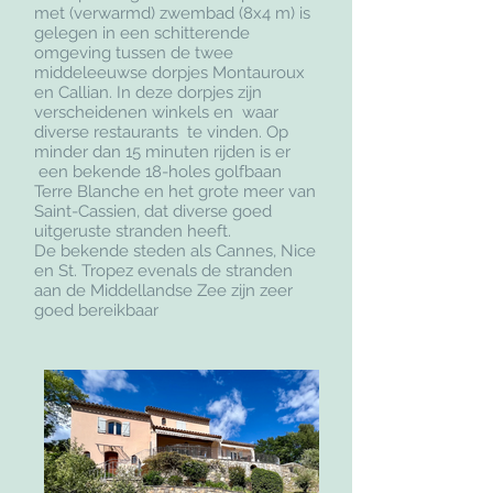
met (verwarmd) zwembad (8x4 m) is
gelegen in een schitterende
omgeving tussen de twee
middeleeuwse dorpjes Montauroux
en Callian. In deze dorpjes zijn
verscheidenen winkels en waar
diverse restaurants te vinden. Op
minder dan 15 minuten rijden is er
een bekende 18-holes golfbaan
Terre Blanche en het grote meer van
Saint-Cassien, dat diverse goed
uitgeruste stranden heeft.
De bekende steden als Cannes, Nice
en St. Tropez evenals de stranden
aan de Middellandse Zee zijn zeer
goed bereikbaar