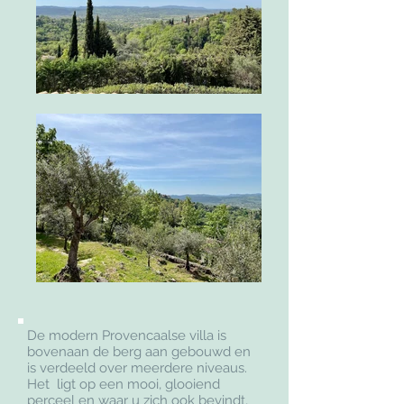
De modern Provencaalse villa is
bovenaan de berg aan gebouwd en
is verdeeld over meerdere niveaus.
Het ligt op een mooi, glooiend
perceel en waar u zich ook bevindt,